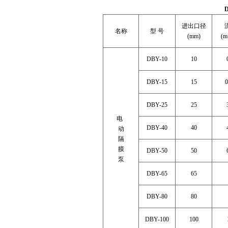
进出口径
名称
型 号
(mm)
(m 
DBY-10
10
DBY-15
15
0
DBY-25
25
电
DBY-40
40
动
隔
膜
DBY-50
50
泵
DBY-65
65
DBY-80
80
DBY-100
100