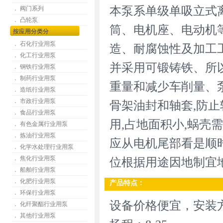
本泵系单级单吸立式
． 阀门系列
． 凸轮泵
筒、电机座、电动机
按应用分类分
． 石化行业用泵
造、耐腐蚀性及加工
． 化工行业用泵
并采用可锻铸铁、所以
． 钢铁行业用泵
． 制药行业用泵
重量和减少车削量、
． 造纸行业用泵
． 市政行业用泵
骨架油封和轴套,防
． 食品行业用泵
用,占地面积小,蜗壳
． 有色金属行业用泵
． 炼油行业用泵
应从电机尾部看是顺
． 化学水处理行业用泵
． 焦化行业用泵
位根据用途因地制宜
． 船舶行业用泵
． 化肥行业用泵
产品特点：
． 环保行业用泵
设备价格便宜，安装方便
． 化纤聚酯行业用泵
． 其他行业用泵