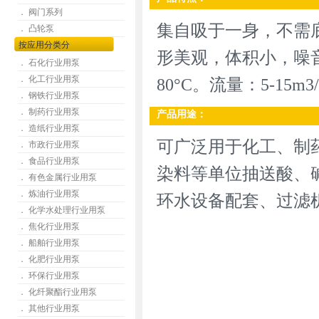
． 阀门系列
集自吸于一身，不需
． 凸轮泵
按应用分类分
形美观，体积小，噪音
． 石化行业用泵
． 化工行业用泵
80°C。流量：5-15m3/h
． 钢铁行业用泵
． 制药行业用泵
产品用途：
． 造纸行业用泵
可广泛用于化工、制
． 市政行业用泵
． 食品行业用泵
染料等单位抽送酸、
． 有色金属行业用泵
． 炼油行业用泵
环水设备配套、过滤
． 化学水处理行业用泵
． 焦化行业用泵
． 船舶行业用泵
． 化肥行业用泵
． 环保行业用泵
． 化纤聚酯行业用泵
． 其他行业用泵