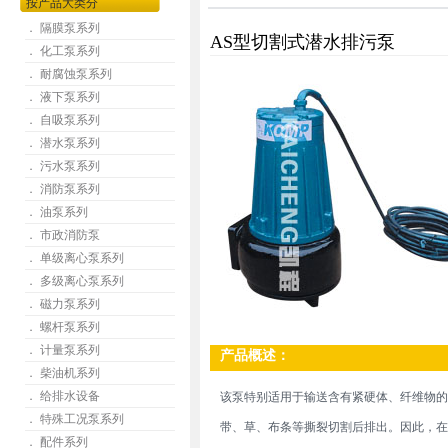
按产品大类分
． 隔膜泵系列
AS型切割式潜水排污泵
． 化工泵系列
． 耐腐蚀泵系列
． 液下泵系列
． 自吸泵系列
． 潜水泵系列
． 污水泵系列
． 消防泵系列
． 油泵系列
． 市政消防泵
． 单级离心泵系列
． 多级离心泵系列
． 磁力泵系列
． 螺杆泵系列
． 计量泵系列
产品概述：
． 柴油机系列
． 给排水设备
该泵特别适用于输送含有紧硬体、纤维物的
． 特殊工况泵系列
带、草、布条等撕裂切割后排出。因此，在
． 配件系列