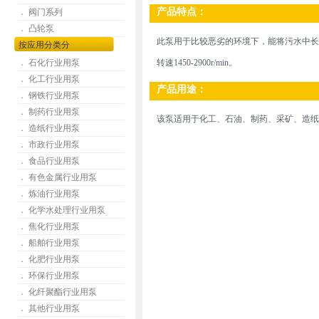
产品特点：
． 阀门系列
． 凸轮泵
此泵用于比较恶劣的环境下，能将污水中长纤维、
按应用分类分
． 石化行业用泵
转速1450-2900r/min。
． 化工行业用泵
产品用途：
． 钢铁行业用泵
． 制药行业用泵
该泵适用于化工、石油、制药、采矿、造纸
． 造纸行业用泵
． 市政行业用泵
． 食品行业用泵
． 有色金属行业用泵
． 炼油行业用泵
． 化学水处理行业用泵
． 焦化行业用泵
． 船舶行业用泵
． 化肥行业用泵
． 环保行业用泵
． 化纤聚酯行业用泵
． 其他行业用泵