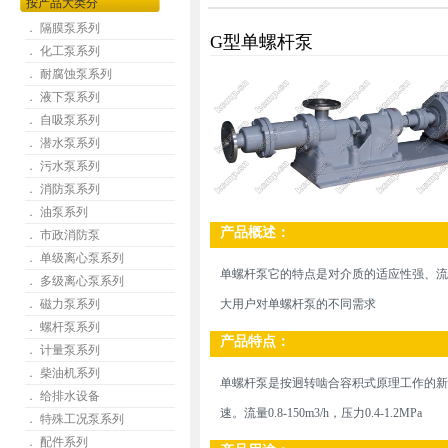
按产品大类分
． 隔膜泵系列
G型单螺杆泵
． 化工泵系列
． 耐腐蚀泵系列
． 液下泵系列
． 自吸泵系列
． 潜水泵系列
． 污水泵系列
． 消防泵系列
． 油泵系列
产品概述：
． 市政消防泵
． 单级离心泵系列
单螺杆泵
它的特点是对介质的适应性强、流量
． 多级离心泵系列
． 磁力泵系列
大用户对单螺杆泵的不同需求
． 螺杆泵系列
产品特点：
． 计量泵系列
． 柴油机系列
单螺杆泵是按迥转啮合容积式原理工作的新
． 给排水设备
速。流量0.8-150m3/h，压力0.4-1.2MPa
． 特殊工况泵系列
． 配件系列